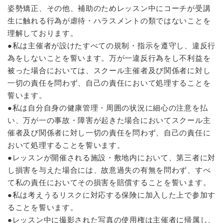
姿勢矯正、その他、補助のためレッスン中にコーチが受講
生に触れる行為が虐待・ハラスメントの類ではないことを
理解しております。
●私は主催者が設けたすべての規制・指示を遵守し、違反行
為をしないことを誓います。万が一違反行為をし不利益を
被った場合においては、スクール主催者及び関係者に対し
一切の責任を問わず、自己の責任において処理することを
誓います。
●私は自分自身の健康管理・周囲の状況に細心の注意を払
い、万が一の事故・障害が起きた場合においてスクール主
催者及び関係者に対し一切の責任を問わず、自己の責任に
おいて処理することを誓います。
●レッスンが開催される施設・敷地内において、第三者に対
し損害を与えた場合には、故意過失の有無を問わず、すべ
て私の責任においてその損害を賠償することを誓います。
●私は考えうるリスクに対応する保険に加入した上で参加す
ることを誓います。
●レッスン中に撮影された写真の使用権は主催者に帰属し、