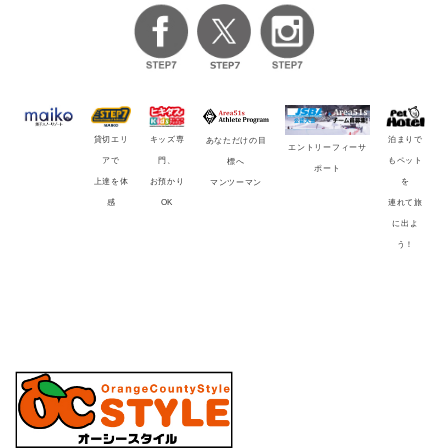
貸切エリ
キッズ専
泊まりで
あなただけの目
エントリーフィーサ
アで
門、
もペット
標へ
ポート
上達を体
お預かり
を
マンツーマン
感
OK
連れて旅
に出よ
う！