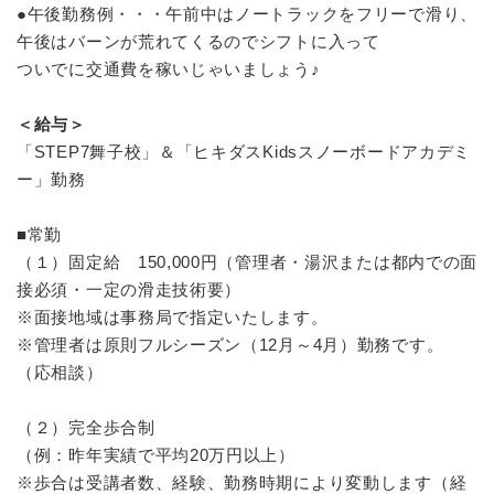
●午後勤務例・・・午前中はノートラックをフリーで滑り、
午後はバーンが荒れてくるのでシフトに入って
ついでに交通費を稼いじゃいましょう♪
＜給与＞
「STEP7舞子校」＆「ヒキダスKidsスノーボードアカデミ
ー」勤務
■常勤
（１）固定給 150,000円（管理者・湯沢または都内での面
接必須・一定の滑走技術要）
※面接地域は事務局で指定いたします。
※管理者は原則フルシーズン（12月～4月）勤務です。
（応相談）
（２）完全歩合制
（例：昨年実績で平均20万円以上）
※歩合は受講者数、経験、勤務時期により変動します（経