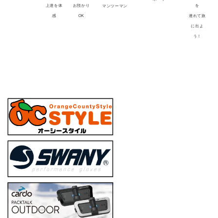
上達を体
お預かり
を
マンツーマン
感
OK
連れて旅
に出よ
う！