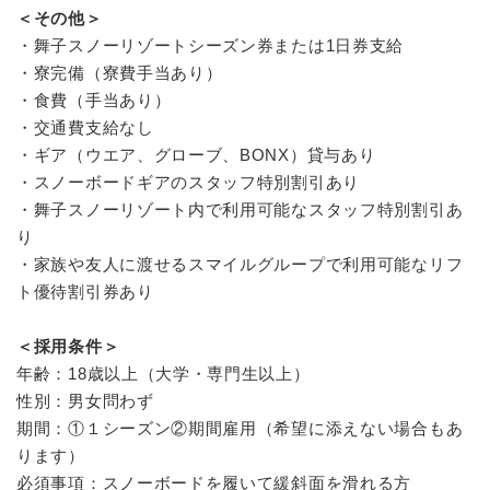
＜その他＞
・舞子スノーリゾートシーズン券または1日券支給
・寮完備（寮費手当あり）
・食費（手当あり）
・交通費支給なし
・ギア（ウエア、グローブ、BONX）貸与あり
・スノーボードギアのスタッフ特別割引あり
・舞子スノーリゾート内で利用可能なスタッフ特別割引あ
り
・家族や友人に渡せるスマイルグループで利用可能なリフ
ト優待割引券あり
＜採用条件＞
年齢：18歳以上（大学・専門生以上）
性別：男女問わず
期間：①１シーズン②期間雇用（希望に添えない場合もあ
ります）
必須事項：スノーボードを履いて緩斜面を滑れる方