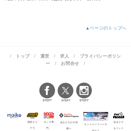
▲ページのトップへ
/
トップ
/
運営
/
求人
/
プライバシーポリシ
ー
/
お問合せ
/
貸切エリ
キッズ専
泊まりで
あなただけの目
エントリーフィーサ
アで
門、
もペット
標へ
ポート