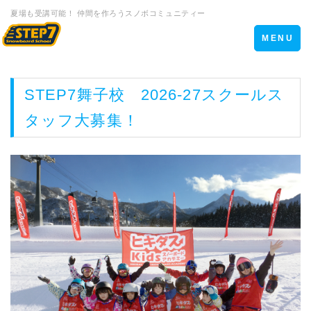
夏場も受講可能！ 仲間を作ろうスノボコミュニティー
Toggle
MENU
navigation
STEP7舞子校 2026-27スクールス
タッフ大募集！